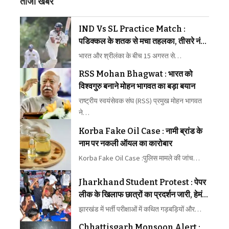
ताजा खबरें
IND Vs SL Practice Match :
पडिक्कल के शतक से मचा तहलका, तीसरे नंबर
के लिए ठोकी मजबूत दावेदारी, गुरनूर ने भी
भारत और श्रीलंका के बीच 15 अगस्त से…
दिखाया दम
RSS Mohan Bhagwat : भारत को
विश्वगुरु बनाने मोहन भागवत का बड़ा बयान
राष्ट्रीय स्वयंसेवक संघ (RSS) प्रमुख मोहन भागवत
ने…
Korba Fake Oil Case : नामी ब्रांड के
नाम पर नकली ऑयल का कारोबार
Korba Fake Oil Case :पुलिस मामले की जांच…
Jharkhand Student Protest : पेपर
लीक के खिलाफ छात्रों का प्रदर्शन जारी, हेमंत
सोरेन सरकार से दूसरे दौर की वार्ता भी बेनतीजा
झारखंड में भर्ती परीक्षाओं में कथित गड़बड़ियों और…
Chhattisgarh Monsoon Alert :