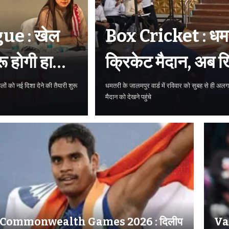
e : खेल
Box Cricket : धमतरी
रू होगी हाकी
क्रिकेट मैदान, अब खि
बड़ा मौका
ेलों को नई दिशा देने की तैयारी शुरू
धमतरी के जालमपुर वार्ड में रविवार को सुबह से ही
मैदान को देखने पहुंचे
Commonwealth Games 2026 : दिलीप
Va