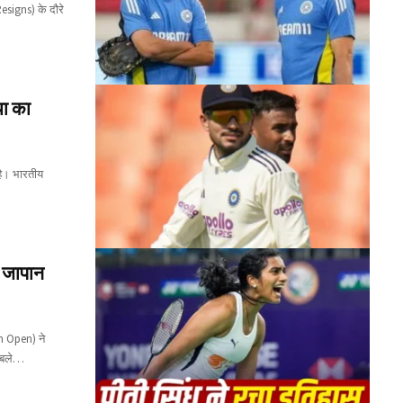
esigns) के दौरे
या का
है। भारतीय
 जापान
an Open) ने
ाबले…