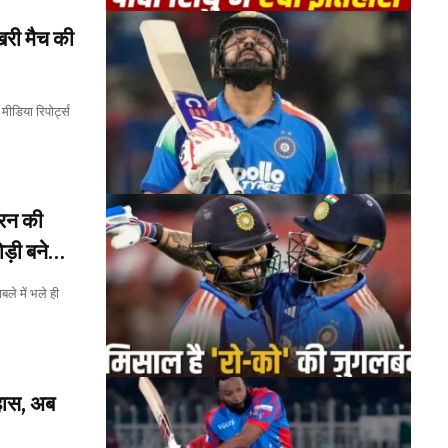
खिरी मैच की
मीडिया रिपोर्ट्स
 रन की
ड़ी बने
ले में भले ही
हास, अब