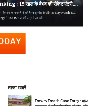
king : 15 साल के वैभव की रॉकेट एंट्री,
रैंकिंग के टॉप-50 में पहुंचे
य क्रिकेट के उभरते सितारे वैभव सूर्यवंशी (Vaibhav Suryavanshi ICC
ng) ने महज 15 साल की उम्र में एक और…
ताजा खबरें
Dowry Death Case Durg : दहेज