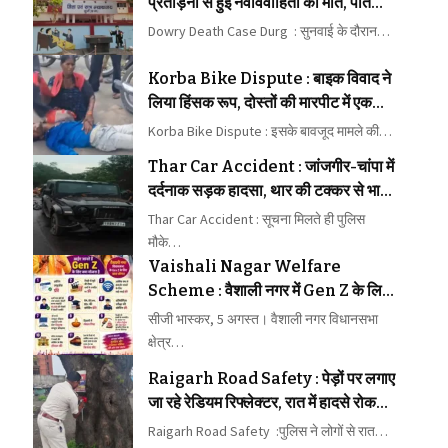
प्रताड़ना से हुई नवविवाहिता की मौत, पति
समेत 5 दोषियों को 10-10 साल की सजा
Dowry Death Case Durg : सुनवाई के दौरान…
Korba Bike Dispute : बाइक विवाद ने
लिया हिंसक रूप, दोस्तों की मारपीट में एक
घायल
Korba Bike Dispute : इसके बावजूद मामले की…
Thar Car Accident : जांजगीर-चांपा में
दर्दनाक सड़क हादसा, थार की टक्कर से भाई-
बहन की मौत
Thar Car Accident : सूचना मिलते ही पुलिस
मौके…
Vaishali Nagar Welfare
Scheme : वैशाली नगर में Gen Z के लिए
10 अगस्त से 16 योजनाएं, 60 वर्ष तक के
सीजी भास्कर, 5 अगस्त। वैशाली नगर विधानसभा
नागरिकों के लिए भी नई योजना शुरू करेंगे
क्षेत्र…
विधायक रिकेश सेन
Raigarh Road Safety : पेड़ों पर लगाए
जा रहे रेडियम रिफ्लेक्टर, रात में हादसे रोकने
का अभियान
Raigarh Road Safety :पुलिस ने लोगों से रात…