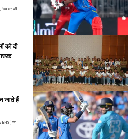
दुनिया भर की
 को दी
ागरूक
 जाते हैं
vs ENG ) के