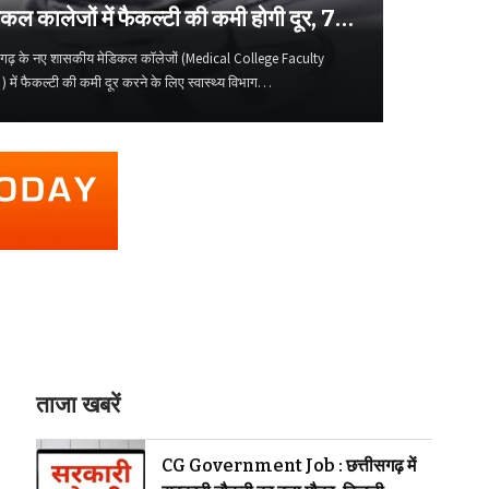
िकल कालेजों में फैकल्टी की कमी होगी दूर, 70
्टरों को मिलेगा प्रमोशन
सगढ़ के नए शासकीय मेडिकल कॉलेजों (Medical College Faculty
 ) में फैकल्टी की कमी दूर करने के लिए स्वास्थ्य विभाग…
ताजा खबरें
CG Government Job : छत्तीसगढ़ में