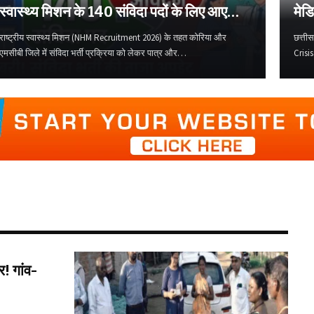
स्वास्थ्य मिशन के 140 संविदा पदों के लिए आए
मेड
4109 आवेदन
डाक
राष्ट्रीय स्वास्थ्य मिशन (NHM Recruitment 2026) के तहत कोरिया और
छत्ती
एमसीबी जिले में संविदा भर्ती प्रक्रिया को लेकर पात्र और…
Crisis
 गांव-