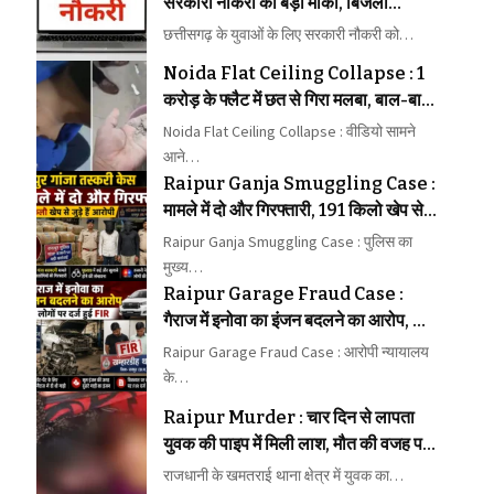
सरकारी नौकरी का बड़ा मौका, बिजली
कंपनियों में पहली बार 1235 पदों पर भर्ती
छत्तीसगढ़ के युवाओं के लिए सरकारी नौकरी को…
Noida Flat Ceiling Collapse : 1
करोड़ के फ्लैट में छत से गिरा मलबा, बाल-बाल
बचा बच्चा; VIDEO वायरल
Noida Flat Ceiling Collapse : वीडियो सामने
आने…
Raipur Ganja Smuggling Case :
मामले में दो और गिरफ्तारी, 191 किलो खेप से
जुड़े हैं आरोपी
Raipur Ganja Smuggling Case : पुलिस का
मुख्य…
Raipur Garage Fraud Case :
गैराज में इनोवा का इंजन बदलने का आरोप, दो
लोगों पर दर्ज हुई FIR
Raipur Garage Fraud Case : आरोपी न्यायालय
के…
Raipur Murder : चार दिन से लापता
युवक की पाइप में मिली लाश, मौत की वजह पर
पुलिस की जांच तेज
राजधानी के खमतराई थाना क्षेत्र में युवक का…