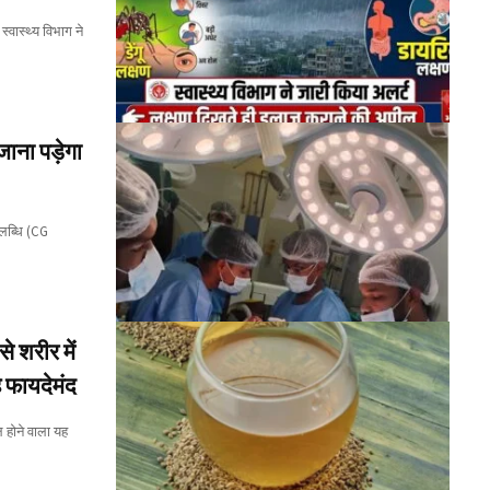
्वास्थ्य विभाग ने
ना पड़ेगा
पलब्धि (CG
 शरीर में
ै फायदेमंद
ल होने वाला यह