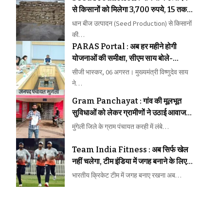
से किसानों को मिलेगा 3,700 रुपये, 15 तक
कराएं पंजीयन
धान बीज उत्पादन (Seed Production) से किसानों
की…
PARAS Portal : अब हर महीने होगी
योजनाओं की समीक्षा, सीएम साय बोले-
लापरवाही बिल्कुल बर्दाश्त नहीं
सीजी भास्कर, 06 अगस्त। मुख्यमंत्री विष्णुदेव साय
ने…
Gram Panchayat : गांव की मूलभूत
सुविधाओं को लेकर ग्रामीणों ने उठाई आवाज,
समस्याओं के समाधान की मांग तेज
मुंगेली जिले के ग्राम पंचायत करही में लंबे…
Team India Fitness : अब सिर्फ खेल
नहीं चलेगा, टीम इंडिया में जगह बनाने के लिए
फिटनेस की होगी कड़ी परीक्षा
भारतीय क्रिकेट टीम में जगह बनाए रखना अब…