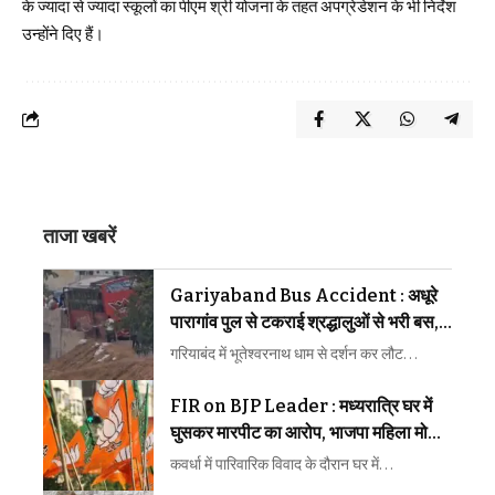
के ज्यादा से ज्यादा स्कूलों का पीएम श्री योजना के तहत अपग्रेडेशन के भी निर्देश
उन्होंने दिए हैं।
ताजा खबरें
Gariyaband Bus Accident : अधूरे
पारागांव पुल से टकराई श्रद्धालुओं से भरी बस,
बड़ा हादसा टला
गरियाबंद में भूतेश्वरनाथ धाम से दर्शन कर लौट…
FIR on BJP Leader : मध्यरात्रि घर में
घुसकर मारपीट का आरोप, भाजपा महिला मोर्चा
अध्यक्ष समेत 3 पर FIR
कवर्धा में पारिवारिक विवाद के दौरान घर में…