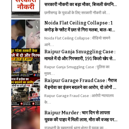
सरकारी नौकरी का बड़ा मौका, बिजली कंपनियों
में पहली बार 1235 पदों पर भर्ती
छत्तीसगढ़ के युवाओं के लिए सरकारी नौकरी को…
Noida Flat Ceiling Collapse : 1
करोड़ के फ्लैट में छत से गिरा मलबा, बाल-बाल
बचा बच्चा; VIDEO वायरल
Noida Flat Ceiling Collapse : वीडियो सामने
आने…
Raipur Ganja Smuggling Case :
मामले में दो और गिरफ्तारी, 191 किलो खेप से
जुड़े हैं आरोपी
Raipur Ganja Smuggling Case : पुलिस का
मुख्य…
Raipur Garage Fraud Case : गैराज
में इनोवा का इंजन बदलने का आरोप, दो लोगों पर
दर्ज हुई FIR
Raipur Garage Fraud Case : आरोपी न्यायालय
के…
Raipur Murder : चार दिन से लापता
युवक की पाइप में मिली लाश, मौत की वजह पर
पुलिस की जांच तेज
राजधानी के खमतराई थाना क्षेत्र में युवक का…