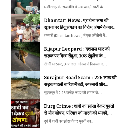
ने किया समर्थन
छत्तीसगढ़ की राजनीति में आम आदमी पार्टी के…
Dhamtari News : प्रार्थना सभा की
सूचना पर हिंदू संगठन का विरोध, हंगामे के बाद
पहुंची पुलिस
धमतरी (Dhamtari News ) में एक कॉलोनी में…
Bijapur Leopard : दशपाल घाट की
सड़क पर दिखा तेंदुआ, 108 एंबुलेंस के
पायलट-ईएमटी ने कैमरे में किया कैद
सीजी भास्कर, 9 अगस्त : जंगल से निकलकर…
Surajpur Road Scam : 226 लाख की
सड़क पहली बारिश में बही, अफसरों और
ठेकेदार पर गंभीर आरोप
सूरजपुर में 2.26 करोड़ रुपए की लागत से…
Durg Crime : शादी का झांसा देकर युवती
से यौन शोषण, परिवार को मारने की धमकी,
आरोपी पर FIR
दुर्ग में शादी का झांसा देकर युवती का…