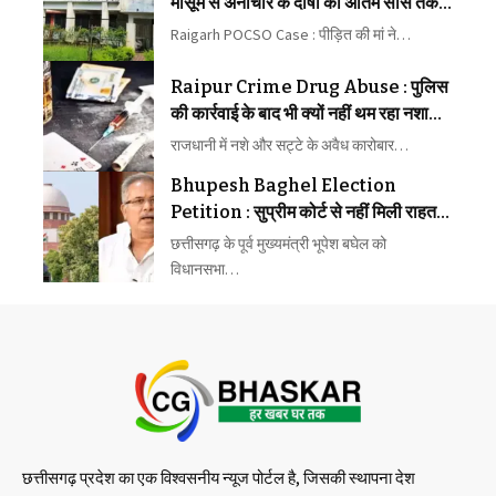
मासूम से अनाचार के दोषी को अंतिम सांस तक
कारावास
Raigarh POCSO Case : पीड़ित की मां ने…
Raipur Crime Drug Abuse : पुलिस
की कार्रवाई के बाद भी क्यों नहीं थम रहा नशा
और सट्टे का कारोबार, लोगों ने उठाए बड़े
राजधानी में नशे और सट्टे के अवैध कारोबार…
सवाल
Bhupesh Baghel Election
Petition : सुप्रीम कोर्ट से नहीं मिली राहत,
अब चुनाव याचिका पर आगे होगी सुनवाई
छत्तीसगढ़ के पूर्व मुख्यमंत्री भूपेश बघेल को
विधानसभा…
छत्तीसगढ़ प्रदेश का एक विश्वसनीय न्यूज पोर्टल है, जिसकी स्थापना देश