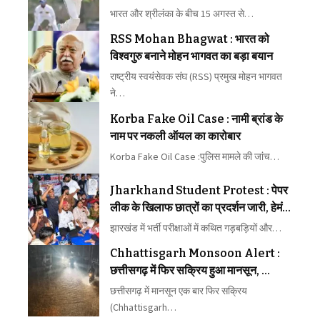
के लिए ठोकी मजबूत दावेदारी, गुरनूर ने भी
भारत और श्रीलंका के बीच 15 अगस्त से…
दिखाया दम
RSS Mohan Bhagwat : भारत को
विश्वगुरु बनाने मोहन भागवत का बड़ा बयान
राष्ट्रीय स्वयंसेवक संघ (RSS) प्रमुख मोहन भागवत
ने…
Korba Fake Oil Case : नामी ब्रांड के
नाम पर नकली ऑयल का कारोबार
Korba Fake Oil Case :पुलिस मामले की जांच…
Jharkhand Student Protest : पेपर
लीक के खिलाफ छात्रों का प्रदर्शन जारी, हेमंत
सोरेन सरकार से दूसरे दौर की वार्ता भी बेनतीजा
झारखंड में भर्ती परीक्षाओं में कथित गड़बड़ियों और…
Chhattisgarh Monsoon Alert :
छत्तीसगढ़ में फिर सक्रिय हुआ मानसून,
भाटापारा में ट्रैक पर पानी से ट्रेनें प्रभावित
छत्तीसगढ़ में मानसून एक बार फिर सक्रिय
(Chhattisgarh…