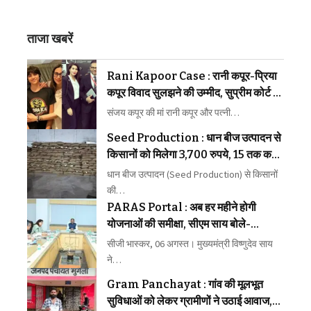
ताजा खबरें
Rani Kapoor Case : रानी कपूर-प्रिया
कपूर विवाद सुलझने की उम्मीद, सुप्रीम कोर्ट ने
मध्यस्थता पर जताया भरोसा
संजय कपूर की मां रानी कपूर और पत्नी…
Seed Production : धान बीज उत्पादन से
किसानों को मिलेगा 3,700 रुपये, 15 तक कराएं
पंजीयन
धान बीज उत्पादन (Seed Production) से किसानों
की…
PARAS Portal : अब हर महीने होगी
योजनाओं की समीक्षा, सीएम साय बोले-
लापरवाही बिल्कुल बर्दाश्त नहीं
सीजी भास्कर, 06 अगस्त। मुख्यमंत्री विष्णुदेव साय
ने…
Gram Panchayat : गांव की मूलभूत
सुविधाओं को लेकर ग्रामीणों ने उठाई आवाज,