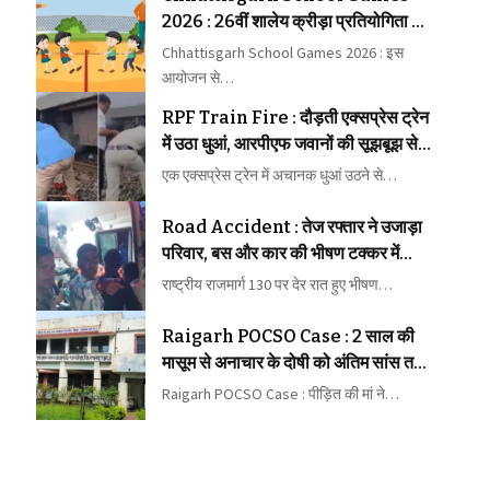
2026 : 26वीं शालेय क्रीड़ा प्रतियोगिता की
मेजबानी करेगा जीपीएम
Chhattisgarh School Games 2026 : इस
आयोजन से…
RPF Train Fire : दौड़ती एक्सप्रेस ट्रेन
में उठा धुआं, आरपीएफ जवानों की सूझबूझ से
टला बड़ा रेल हादसा
एक एक्सप्रेस ट्रेन में अचानक धुआं उठने से…
Road Accident : तेज रफ्तार ने उजाड़ा
परिवार, बस और कार की भीषण टक्कर में
महिला की मौत, कई घायल
राष्ट्रीय राजमार्ग 130 पर देर रात हुए भीषण…
Raigarh POCSO Case : 2 साल की
मासूम से अनाचार के दोषी को अंतिम सांस तक
कारावास
Raigarh POCSO Case : पीड़ित की मां ने…