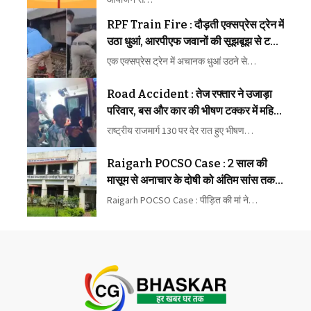
RPF Train Fire : दौड़ती एक्सप्रेस ट्रेन में
उठा धुआं, आरपीएफ जवानों की सूझबूझ से टला
बड़ा रेल हादसा
एक एक्सप्रेस ट्रेन में अचानक धुआं उठने से…
Road Accident : तेज रफ्तार ने उजाड़ा
परिवार, बस और कार की भीषण टक्कर में महिला
की मौत, कई घायल
राष्ट्रीय राजमार्ग 130 पर देर रात हुए भीषण…
Raigarh POCSO Case : 2 साल की
मासूम से अनाचार के दोषी को अंतिम सांस तक
कारावास
Raigarh POCSO Case : पीड़ित की मां ने…