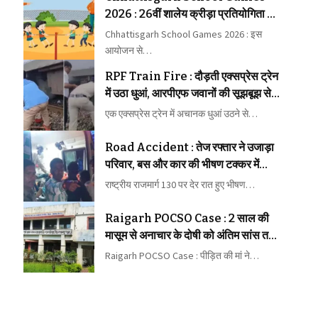
2026 : 26वीं शालेय क्रीड़ा प्रतियोगिता की
मेजबानी करेगा जीपीएम
Chhattisgarh School Games 2026 : इस
आयोजन से…
RPF Train Fire : दौड़ती एक्सप्रेस ट्रेन
में उठा धुआं, आरपीएफ जवानों की सूझबूझ से
टला बड़ा रेल हादसा
एक एक्सप्रेस ट्रेन में अचानक धुआं उठने से…
Road Accident : तेज रफ्तार ने उजाड़ा
परिवार, बस और कार की भीषण टक्कर में
महिला की मौत, कई घायल
राष्ट्रीय राजमार्ग 130 पर देर रात हुए भीषण…
Raigarh POCSO Case : 2 साल की
मासूम से अनाचार के दोषी को अंतिम सांस तक
कारावास
Raigarh POCSO Case : पीड़ित की मां ने…