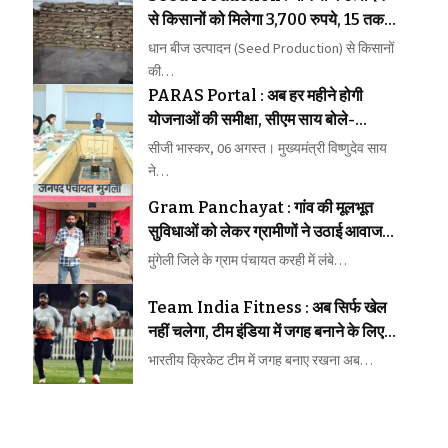
से किसानों को मिलेगा 3,700 रुपये, 15 तक
कराएं पंजीयन
धान बीज उत्पादन (Seed Production) से किसानों
की…
PARAS Portal : अब हर महीने होगी
योजनाओं की समीक्षा, सीएम साय बोले-
लापरवाही बिल्कुल बर्दाश्त नहीं
सीजी भास्कर, 06 अगस्त। मुख्यमंत्री विष्णुदेव साय
ने…
Gram Panchayat : गांव की मूलभूत
सुविधाओं को लेकर ग्रामीणों ने उठाई आवाज,
समस्याओं के समाधान की मांग तेज
मुंगेली जिले के ग्राम पंचायत करही में लंबे…
Team India Fitness : अब सिर्फ खेल
नहीं चलेगा, टीम इंडिया में जगह बनाने के लिए
फिटनेस की होगी कड़ी परीक्षा
भारतीय क्रिकेट टीम में जगह बनाए रखना अब…