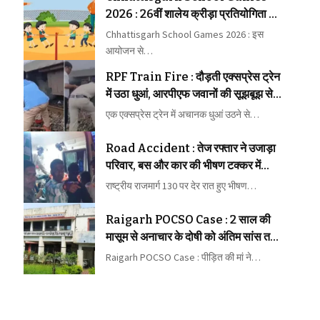
2026 : 26वीं शालेय क्रीड़ा प्रतियोगिता की
मेजबानी करेगा जीपीएम
Chhattisgarh School Games 2026 : इस
आयोजन से…
RPF Train Fire : दौड़ती एक्सप्रेस ट्रेन
में उठा धुआं, आरपीएफ जवानों की सूझबूझ से
टला बड़ा रेल हादसा
एक एक्सप्रेस ट्रेन में अचानक धुआं उठने से…
Road Accident : तेज रफ्तार ने उजाड़ा
परिवार, बस और कार की भीषण टक्कर में
महिला की मौत, कई घायल
राष्ट्रीय राजमार्ग 130 पर देर रात हुए भीषण…
Raigarh POCSO Case : 2 साल की
मासूम से अनाचार के दोषी को अंतिम सांस तक
कारावास
Raigarh POCSO Case : पीड़ित की मां ने…