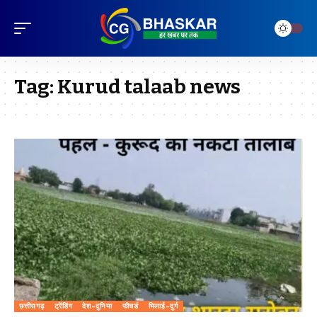
Tag:
Kurud talaab news
छत्तीसगढ़
ट्रेंडिंग
देश-दुनिया
फीचर्ड
भिलाई-दुर्ग