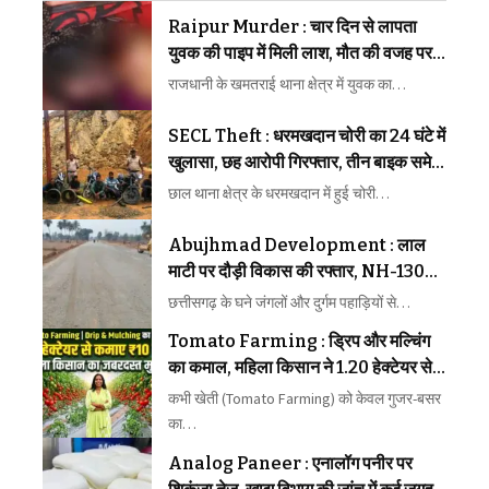
Raipur Murder : चार दिन से लापता
युवक की पाइप में मिली लाश, मौत की वजह पर
पुलिस की जांच तेज
राजधानी के खमतराई थाना क्षेत्र में युवक का…
SECL Theft : धरमखदान चोरी का 24 घंटे में
खुलासा, छह आरोपी गिरफ्तार, तीन बाइक समेत
3 लाख का माल बरामद
छाल थाना क्षेत्र के धरमखदान में हुई चोरी…
Abujhmad Development : लाल
माटी पर दौड़ी विकास की रफ्तार, NH-130D
से बदली अबूझमाड़ की तस्वीर
छत्तीसगढ़ के घने जंगलों और दुर्गम पहाड़ियों से…
Tomato Farming : ड्रिप और मल्चिंग
का कमाल, महिला किसान ने 1.20 हेक्टेयर से
कमाए 10 लाख
कभी खेती (Tomato Farming) को केवल गुजर-बसर
का…
Analog Paneer : एनालॉग पनीर पर