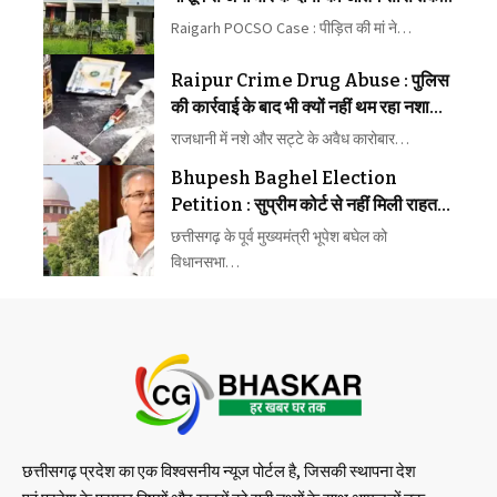
कारावास
Raigarh POCSO Case : पीड़ित की मां ने…
Raipur Crime Drug Abuse : पुलिस
की कार्रवाई के बाद भी क्यों नहीं थम रहा नशा
और सट्टे का कारोबार, लोगों ने उठाए बड़े
राजधानी में नशे और सट्टे के अवैध कारोबार…
सवाल
Bhupesh Baghel Election
Petition : सुप्रीम कोर्ट से नहीं मिली राहत,
अब चुनाव याचिका पर आगे होगी सुनवाई
छत्तीसगढ़ के पूर्व मुख्यमंत्री भूपेश बघेल को
विधानसभा…
छत्तीसगढ़ प्रदेश का एक विश्वसनीय न्यूज पोर्टल है, जिसकी स्थापना देश