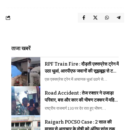
ताजा खबरें
RPF Train Fire : दौड़ती एक्सप्रेस ट्रेन में
उठा धुआं, आरपीएफ जवानों की सूझबूझ से टला
बड़ा रेल हादसा
एक एक्सप्रेस ट्रेन में अचानक धुआं उठने से…
Road Accident : तेज रफ्तार ने उजाड़ा
परिवार, बस और कार की भीषण टक्कर में महिला
की मौत, कई घायल
राष्ट्रीय राजमार्ग 130 पर देर रात हुए भीषण…
Raigarh POCSO Case : 2 साल की
मासूम से अनाचार के दोषी को अंतिम सांस तक