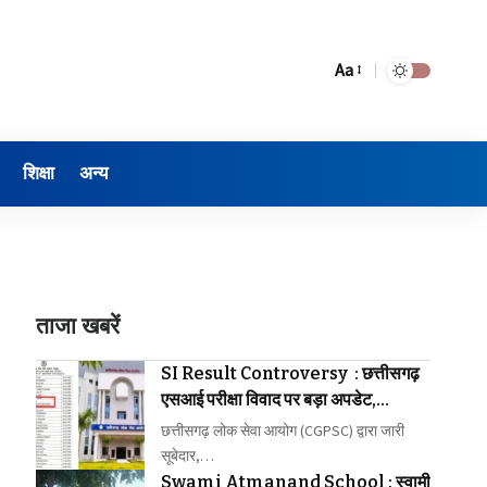
Aa
शिक्षा
अन्य
ताजा खबरें
SI Result Controversy : छत्तीसगढ़
एसआई परीक्षा विवाद पर बड़ा अपडेट,
CGPSC ने कहा- भ्रामक जानकारी से रहें
छत्तीसगढ़ लोक सेवा आयोग (CGPSC) द्वारा जारी
सावधान
सूबेदार,…
Swami Atmanand School : स्वामी