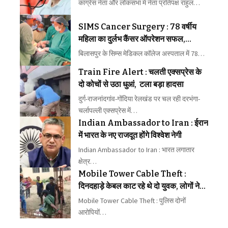
मिली अनुमति, यूपी में दहाड़ेंगे राहुल
कांग्रेस नेता और लोकसभा में नेता प्रतिपक्ष राहुल…
SIMS Cancer Surgery : 78 वर्षीय
महिला का दुर्लभ कैंसर ऑपरेशन सफल,
अंडाशय से निकला एक किलो का ट्यूमर
बिलासपुर के सिम्स मेडिकल कॉलेज अस्पताल में 78…
Train Fire Alert : चलती एक्सप्रेस के
दो कोचों से उठा धुआं, टला बड़ा हादसा
दुर्ग-राजनांदगांव-गोंदिया रेलखंड पर चल रही दरभंगा-
चर्लापल्ली एक्सप्रेस में…
Indian Ambassador to Iran : ईरान
में भारत के नए राजदूत होंगे विश्वेश नेगी
Indian Ambassador to Iran : भारत लगातार
क्षेत्र…
Mobile Tower Cable Theft :
दिनदहाड़े केबल काट रहे थे दो युवक, लोगों ने
दबोचकर पुलिस को सौंपा
Mobile Tower Cable Theft : पुलिस दोनों
आरोपियों…