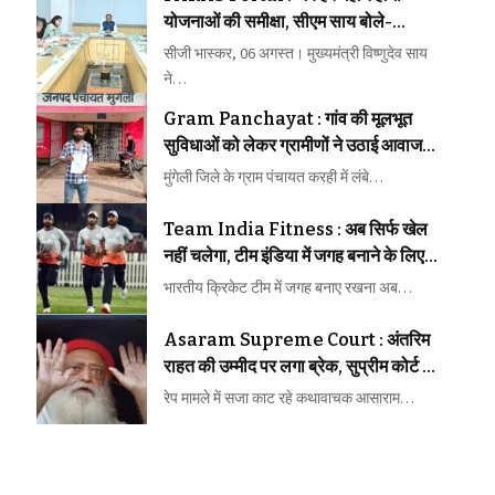
योजनाओं की समीक्षा, सीएम साय बोले-
लापरवाही बिल्कुल बर्दाश्त नहीं
सीजी भास्कर, 06 अगस्त। मुख्यमंत्री विष्णुदेव साय
ने…
Gram Panchayat : गांव की मूलभूत
सुविधाओं को लेकर ग्रामीणों ने उठाई आवाज,
समस्याओं के समाधान की मांग तेज
मुंगेली जिले के ग्राम पंचायत करही में लंबे…
Team India Fitness : अब सिर्फ खेल
नहीं चलेगा, टीम इंडिया में जगह बनाने के लिए
फिटनेस की होगी कड़ी परीक्षा
भारतीय क्रिकेट टीम में जगह बनाए रखना अब…
Asaram Supreme Court : अंतरिम
राहत की उम्मीद पर लगा ब्रेक, सुप्रीम कोर्ट ने
आसाराम की याचिका पर सुनाया बड़ा फैसला
रेप मामले में सजा काट रहे कथावाचक आसाराम…