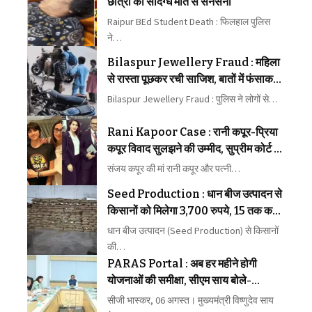
छात्रा की संदिग्ध मौत से सनसनी
Raipur BEd Student Death : फिलहाल पुलिस
ने…
Bilaspur Jewellery Fraud : महिला
से रास्ता पूछकर रची साजिश, बातों में फंसाकर
जेवर लेकर भागे बदमाश
Bilaspur Jewellery Fraud : पुलिस ने लोगों से…
Rani Kapoor Case : रानी कपूर-प्रिया
कपूर विवाद सुलझने की उम्मीद, सुप्रीम कोर्ट ने
मध्यस्थता पर जताया भरोसा
संजय कपूर की मां रानी कपूर और पत्नी…
Seed Production : धान बीज उत्पादन से
किसानों को मिलेगा 3,700 रुपये, 15 तक कराएं
पंजीयन
धान बीज उत्पादन (Seed Production) से किसानों
की…
PARAS Portal : अब हर महीने होगी
योजनाओं की समीक्षा, सीएम साय बोले-
लापरवाही बिल्कुल बर्दाश्त नहीं
सीजी भास्कर, 06 अगस्त। मुख्यमंत्री विष्णुदेव साय