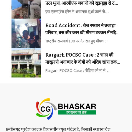
उठा धुआं, आरपीएफ जवानों की सूझबूझ से टला
बड़ा रेल हादसा
एक एक्सप्रेस ट्रेन में अचानक धुआं उठने से…
Road Accident : तेज रफ्तार ने उजाड़ा
परिवार, बस और कार की भीषण टक्कर में महिला
की मौत, कई घायल
राष्ट्रीय राजमार्ग 130 पर देर रात हुए भीषण…
Raigarh POCSO Case : 2 साल की
मासूम से अनाचार के दोषी को अंतिम सांस तक
कारावास
Raigarh POCSO Case : पीड़ित की मां ने…
छत्तीसगढ़ प्रदेश का एक विश्वसनीय न्यूज पोर्टल है, जिसकी स्थापना देश