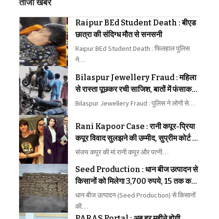
ताजा खबरें
Raipur BEd Student Death : बीएड
छात्रा की संदिग्ध मौत से सनसनी
Raipur BEd Student Death : फिलहाल पुलिस
ने…
Bilaspur Jewellery Fraud : महिला
से रास्ता पूछकर रची साजिश, बातों में फंसाकर
जेवर लेकर भागे बदमाश
Bilaspur Jewellery Fraud : पुलिस ने लोगों से…
Rani Kapoor Case : रानी कपूर-प्रिया
कपूर विवाद सुलझने की उम्मीद, सुप्रीम कोर्ट ने
मध्यस्थता पर जताया भरोसा
संजय कपूर की मां रानी कपूर और पत्नी…
Seed Production : धान बीज उत्पादन से
किसानों को मिलेगा 3,700 रुपये, 15 तक कराएं
पंजीयन
धान बीज उत्पादन (Seed Production) से किसानों
की…
PARAS Portal : अब हर महीने होगी