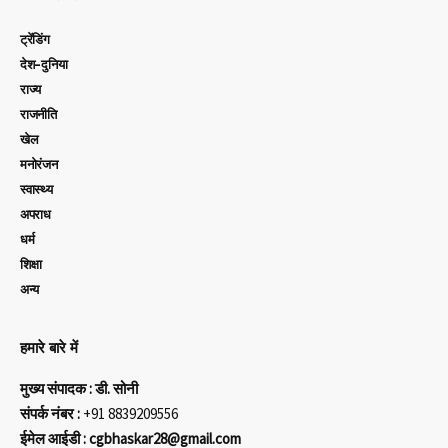
ट्रेंडिंग
देश-दुनिया
राज्य
राजनीति
खेल
मनोरंजन
स्वास्थ्य
अपराध
धर्म
शिक्षा
अन्य
हमारे बारे में
मुख्य संपादक : डी. सोनी
संपर्क नंबर :
+91 8839209556
ईमेल आईडी : cgbhaskar28@gmail.com