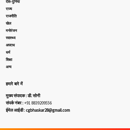
देश-दुनिया
राज्य
राजनीति
खेल
मनोरंजन
स्वास्थ्य
अपराध
धर्म
शिक्षा
अन्य
हमारे बारे में
मुख्य संपादक : डी. सोनी
संपर्क नंबर :
+91 8839209556
ईमेल आईडी : cgbhaskar28@gmail.com