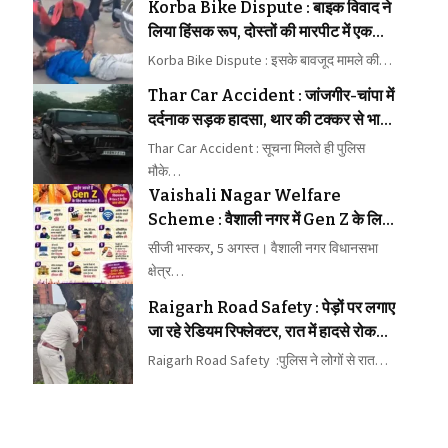
Korba Bike Dispute : बाइक विवाद ने
लिया हिंसक रूप, दोस्तों की मारपीट में एक
घायल
Korba Bike Dispute : इसके बावजूद मामले की…
Thar Car Accident : जांजगीर-चांपा में
दर्दनाक सड़क हादसा, थार की टक्कर से भाई-
बहन की मौत
Thar Car Accident : सूचना मिलते ही पुलिस
मौके…
Vaishali Nagar Welfare
Scheme : वैशाली नगर में Gen Z के लिए
10 अगस्त से 16 योजनाएं, 60 वर्ष तक के
सीजी भास्कर, 5 अगस्त। वैशाली नगर विधानसभा
नागरिकों के लिए भी नई योजना शुरू करेंगे
क्षेत्र…
विधायक रिकेश सेन
Raigarh Road Safety : पेड़ों पर लगाए
जा रहे रेडियम रिफ्लेक्टर, रात में हादसे रोकने
का अभियान
Raigarh Road Safety :पुलिस ने लोगों से रात…