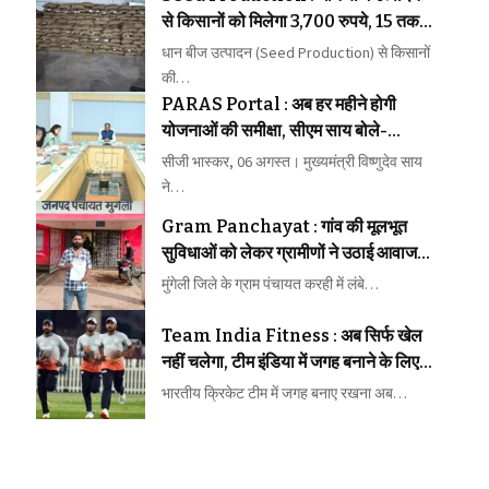
से किसानों को मिलेगा 3,700 रुपये, 15 तक
कराएं पंजीयन
धान बीज उत्पादन (Seed Production) से किसानों
की…
PARAS Portal : अब हर महीने होगी
योजनाओं की समीक्षा, सीएम साय बोले-
लापरवाही बिल्कुल बर्दाश्त नहीं
सीजी भास्कर, 06 अगस्त। मुख्यमंत्री विष्णुदेव साय
ने…
Gram Panchayat : गांव की मूलभूत
सुविधाओं को लेकर ग्रामीणों ने उठाई आवाज,
समस्याओं के समाधान की मांग तेज
मुंगेली जिले के ग्राम पंचायत करही में लंबे…
Team India Fitness : अब सिर्फ खेल
नहीं चलेगा, टीम इंडिया में जगह बनाने के लिए
फिटनेस की होगी कड़ी परीक्षा
भारतीय क्रिकेट टीम में जगह बनाए रखना अब…