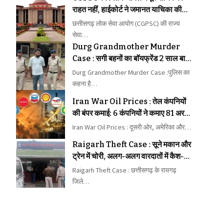
राहत नहीं, हाईकोर्ट ने जमानत याचिका की
खारिज
छत्तीसगढ़ लोक सेवा आयोग (CGPSC) की राज्य
सेवा…
Durg Grandmother Murder
Case : सगी बहनों का बॉयफ्रेंड 2 साल बाद
नागपुर से गिरफ्तार
Durg Grandmother Murder Case :पुलिस का
कहना है…
Iran War Oil Prices : तेल कंपनियों
की बंपर कमाई: 6 कंपनियों ने कमाए 81 अरब
डॉलर
Iran War Oil Prices : दूसरी ओर, अमेरिका और…
Raigarh Theft Case : सूने मकान और
ट्रेन में चोरी, अलग-अलग वारदातों में कैश-
जेवरात पर हाथ साफ
Raigarh Theft Case : छत्तीसगढ़ के रायगढ़
जिले…