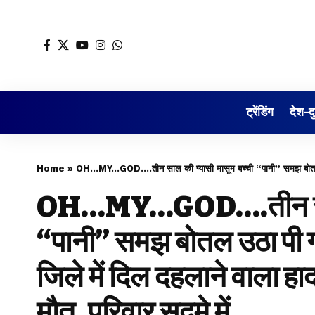
ट्रेंडिंग
देश-द
Home
»
OH…MY…GOD….तीन साल की प्यासी मासूम बच्ची “पानी” समझ बोतल उठा पी गई शराब, छ
OH…MY…GOD….तीन साल क
“पानी” समझ बोतल उठा पी ग
जिले में दिल दहलाने वाला हा
मौत, परिवार सदमे में