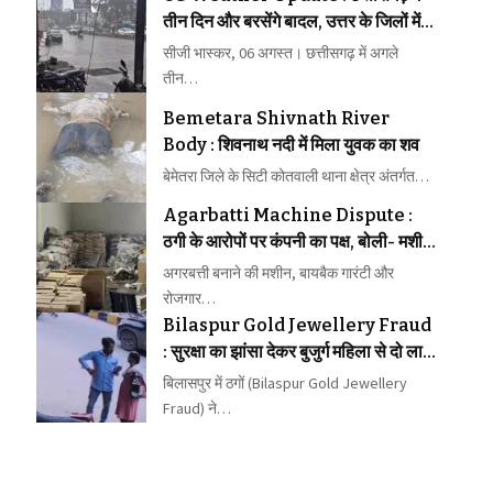
तीन दिन और बरसेंगे बादल, उत्तर के जिलों में
भारी बारिश का अलर्ट
सीजी भास्कर, 06 अगस्त। छत्तीसगढ़ में अगले
तीन…
Bemetara Shivnath River
Body : शिवनाथ नदी में मिला युवक का शव
बेमेतरा जिले के सिटी कोतवाली थाना क्षेत्र अंतर्गत…
Agarbatti Machine Dispute :
ठगी के आरोपों पर कंपनी का पक्ष, बोली- मशीनें
चल रही हैं, सभी आरोप बेबुनियाद
अगरबत्ती बनाने की मशीन, बायबैक गारंटी और
रोजगार…
Bilaspur Gold Jewellery Fraud
: सुरक्षा का झांसा देकर बुजुर्ग महिला से दो लाख
के गहने ठगे
बिलासपुर में ठगों (Bilaspur Gold Jewellery
Fraud) ने…