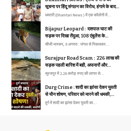
सूचना पर हिंदू संगठन का विरोध, हंगामे के बाद
पहुंची पुलिस
धमतरी (Dhamtari News ) में एक कॉलोनी में…
Bijapur Leopard : दशपाल घाट की
सड़क पर दिखा तेंदुआ, 108 एंबुलेंस के
पायलट-ईएमटी ने कैमरे में किया कैद
सीजी भास्कर, 9 अगस्त : जंगल से निकलकर…
Surajpur Road Scam : 226 लाख की
सड़क पहली बारिश में बही, अफसरों और
ठेकेदार पर गंभीर आरोप
सूरजपुर में 2.26 करोड़ रुपए की लागत से…
Durg Crime : शादी का झांसा देकर युवती
से यौन शोषण, परिवार को मारने की धमकी,
आरोपी पर FIR
दुर्ग में शादी का झांसा देकर युवती का…