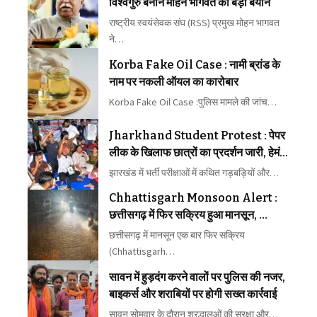
विश्वगुरु बनाने मोहन भागवत का बड़ा बयान
राष्ट्रीय स्वयंसेवक संघ (RSS) प्रमुख मोहन भागवत
ने…
Korba Fake Oil Case : नामी ब्रांड के
नाम पर नकली ऑयल का कारोबार
Korba Fake Oil Case :पुलिस मामले की जांच…
Jharkhand Student Protest : पेपर
लीक के खिलाफ छात्रों का प्रदर्शन जारी, हेमंत
सोरेन सरकार से दूसरे दौर की वार्ता भी बेनतीजा
झारखंड में भर्ती परीक्षाओं में कथित गड़बड़ियों और…
Chhattisgarh Monsoon Alert :
छत्तीसगढ़ में फिर सक्रिय हुआ मानसून,
भाटापारा में ट्रैक पर पानी से ट्रेनें प्रभावित
छत्तीसगढ़ में मानसून एक बार फिर सक्रिय
(Chhattisgarh…
सावन में हुड़दंग करने वालों पर पुलिस की नजर,
बाइकर्स और शराबियों पर होगी सख्त कार्रवाई
सावन सोमवार के दौरान श्रद्धालुओं की सुरक्षा और…