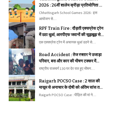
2026 : 26वीं शालेय क्रीड़ा प्रतियोगिता की
मेजबानी करेगा जीपीएम
Chhattisgarh School Games 2026 : इस
आयोजन से…
RPF Train Fire : दौड़ती एक्सप्रेस ट्रेन
में उठा धुआं, आरपीएफ जवानों की सूझबूझ से
टला बड़ा रेल हादसा
एक एक्सप्रेस ट्रेन में अचानक धुआं उठने से…
Road Accident : तेज रफ्तार ने उजाड़ा
परिवार, बस और कार की भीषण टक्कर में
महिला की मौत, कई घायल
राष्ट्रीय राजमार्ग 130 पर देर रात हुए भीषण…
Raigarh POCSO Case : 2 साल की
मासूम से अनाचार के दोषी को अंतिम सांस तक
कारावास
Raigarh POCSO Case : पीड़ित की मां ने…