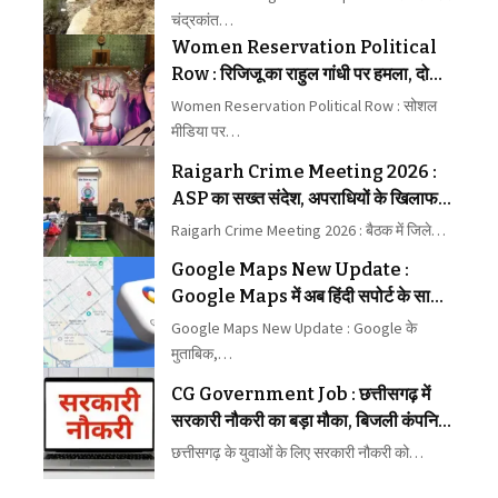
चंद्रकांत…
Women Reservation Political
Row : रिजिजू का राहुल गांधी पर हमला, दोनों
के बीच छिड़ा वार-पलटवार
Women Reservation Political Row : सोशल
मीडिया पर…
Raigarh Crime Meeting 2026 :
ASP का सख्त संदेश, अपराधियों के खिलाफ
कार्रवाई में न बरतें ढिलाई
Raigarh Crime Meeting 2026 : बैठक में जिले…
Google Maps New Update :
Google Maps में अब हिंदी सपोर्ट के साथ
मिलेगा बेहतर नेविगेशन
Google Maps New Update : Google के
मुताबिक,…
CG Government Job : छत्तीसगढ़ में
सरकारी नौकरी का बड़ा मौका, बिजली कंपनियों
में पहली बार 1235 पदों पर भर्ती
छत्तीसगढ़ के युवाओं के लिए सरकारी नौकरी को…