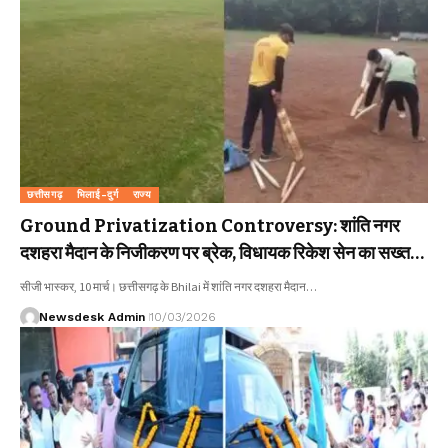
छत्तीसगढ़
भिलाई-दुर्ग
राज्य
Ground Privatization Controversy: शांति नगर
दशहरा मैदान के निजीकरण पर ब्रेक, विधायक रिकेश सेन का सख्त
संदेश – “सार्वजनिक जमीन किसी निजी स्वार्थ को नहीं सौंपेंगे”
सीजी भास्कर, 10 मार्च। छत्तीसगढ़ के Bhilai में शांति नगर दशहरा मैदान…
Newsdesk Admin
10/03/2026