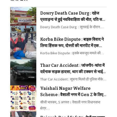
Dowry Death Case Durg : दहेज
प्रताड़ना से हुई नवविवाहिता की मौत, पति समेत
5 दोषियों को 10-10 साल की सजा
Dowry Death Case Durg : सुनवाई के दौरान…
Korba Bike Dispute : बाइक विवाद ने
लिया हिंसक रूप, दोस्तों की मारपीट में एक
घायल
Korba Bike Dispute : इसके बावजूद मामले की…
Thar Car Accident : जांजगीर-चांपा में
दर्दनाक सड़क हादसा, थार की टक्कर से भाई-
बहन की मौत
Thar Car Accident : सूचना मिलते ही पुलिस मौके…
Vaishali Nagar Welfare
Scheme : वैशाली नगर में Gen Z के लिए
10 अगस्त से 16 योजनाएं, 60 वर्ष तक के
सीजी भास्कर, 5 अगस्त। वैशाली नगर विधानसभा
नागरिकों के लिए भी नई योजना शुरू करेंगे
क्षेत्र…
विधायक रिकेश सेन