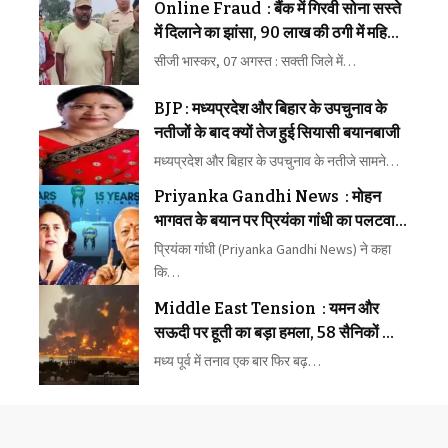
Online Fraud : बैंक में गिरवी सोना सस्ते
में दिलाने का झांसा, 90 लाख की ठगी में महिला
समेत तीन गिरफ्तार
सीजी भास्कर, 07 अगस्त : सक्ती जिले में…
BJP : मध्यप्रदेश और बिहार के उपचुनाव के
नतीजों के बाद क्यों तेज हुई सियासी बयानबाजी
मध्यप्रदेश और बिहार के उपचुनाव के नतीजे सामने…
Priyanka Gandhi News : मोहन
भागवत के बयान पर प्रियंका गांधी का पलटवार,
बोलीं- ‘उन्हें किसी प्रमाण की जरूरत नहीं’
प्रियंका गांधी (Priyanka Gandhi News) ने कहा
कि…
Middle East Tension : यमन और
सऊदी पर हूती का बड़ा हमला, 58 सैनिकों की
मौत, मिडिल ईस्ट में फिर बढ़ा युद्ध का खतरा
मध्य पूर्व में तनाव एक बार फिर बढ़…