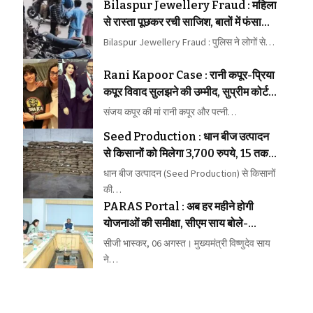
Bilaspur Jewellery Fraud : महिला
से रास्ता पूछकर रची साजिश, बातों में फंसाकर
जेवर लेकर भागे बदमाश
Bilaspur Jewellery Fraud : पुलिस ने लोगों से…
Rani Kapoor Case : रानी कपूर-प्रिया
कपूर विवाद सुलझने की उम्मीद, सुप्रीम कोर्ट ने
मध्यस्थता पर जताया भरोसा
संजय कपूर की मां रानी कपूर और पत्नी…
Seed Production : धान बीज उत्पादन
से किसानों को मिलेगा 3,700 रुपये, 15 तक
कराएं पंजीयन
धान बीज उत्पादन (Seed Production) से किसानों
की…
PARAS Portal : अब हर महीने होगी
योजनाओं की समीक्षा, सीएम साय बोले-
लापरवाही बिल्कुल बर्दाश्त नहीं
सीजी भास्कर, 06 अगस्त। मुख्यमंत्री विष्णुदेव साय
ने…