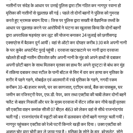
नातीनों पर संदेह के आधार पर उत्तई पुलिस द्वारा टीम गठित कर नागपुर रवाना हो
मृतिका की नातीनों से पूछताछ की गई। पहले तो दोनों बहनों ने पुलिस को गुमराह
करते हुए भ्रामक बयान दिया। जिस पर पुलिस द्वारा सख्ती से वैज्ञानिक तथ्यों के
आधार पर पूछताछ करने पर आरोपियों ने घटना का खुलासा किया कि दोनों बहनों
द्वारा अपराधिक षड़यंत्र कर लूट की योजना बनाकर 24 जुलाई को छत्तीसगढ़
एक्सप्रेस में बैठकर दुर्ग आयीं। वहां से ऑटो कर दोपहर करीब 3:30 बजे अपनी नानी
के घर कुबेर अपार्टमेंट पुरई पहुंची। दरवाजा खटखटाने पर नानी द्वारा दरवाजा
खोलते ही बड़ी नातीन दीपजोत कौर अपनी नानी के मुंह को अपने हाथों से दबाकर
अपनी छोटी बहन के साथ मिलकर मृतका का हाथ पैर अपने दुपट्टा से बांध कर मुंह
में तकिया दबाकर तथा स्टील के पानी बॉटल से सिर में वार कर हत्या कर मृतिका के
शरीर में पहने गहने, मोबाईल एवं आलमारी में रखे मृतिका के गहने, नगदी रकम
करीबन 30-40 हजार रूपये, घर का कागजात, एटीएम कार्ड, बैंक का पासबुक, घर
जमीन का रजिस्ट्री पेपर, एफ.डी. पेपर, कार तथा एक्टीवा की चाबी लेकर दोनों बहनें
फ्लैट से बाहर निकलीं और घर के मुख्य दरवाजा में सेंटर लॉक कर नीचे खड़ी मृतका
की एक्टीवा वाहन कमांक सीजी 07 बीएल 4953 को लेकर वहां से सीधे राजनांदगांव
चली गईं। राजनांदगांव में स्कूटी को बस में डलवाकर दोनों बहनें नागपुर चली गयीं।
नागपुर पहुंचकर एक्टीवा को रेल्वे पटरी किनारे खड़ी कर दिया। उक्त एक्टीवा को
अज्ञात चोर द्वारा चोरी कर ले जाया गया है। मृतिका के सोने के हार, ब्रेसलेट, सोने