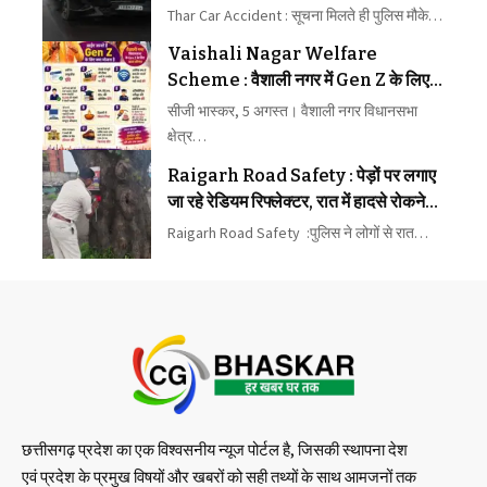
बहन की मौत
Thar Car Accident : सूचना मिलते ही पुलिस मौके…
Vaishali Nagar Welfare
Scheme : वैशाली नगर में Gen Z के लिए
10 अगस्त से 16 योजनाएं, 60 वर्ष तक के
सीजी भास्कर, 5 अगस्त। वैशाली नगर विधानसभा
नागरिकों के लिए भी नई योजना शुरू करेंगे
क्षेत्र…
विधायक रिकेश सेन
Raigarh Road Safety : पेड़ों पर लगाए
जा रहे रेडियम रिफ्लेक्टर, रात में हादसे रोकने
का अभियान
Raigarh Road Safety :पुलिस ने लोगों से रात…
छत्तीसगढ़ प्रदेश का एक विश्वसनीय न्यूज पोर्टल है, जिसकी स्थापना देश
एवं प्रदेश के प्रमुख विषयों और खबरों को सही तथ्यों के साथ आमजनों तक