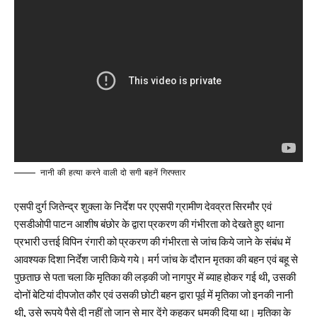
नानी की हत्या करने वाली दो सगी बहनें गिरफ्तार
एसपी दुर्ग जितेन्द्र शुक्ला के निर्देश पर एएसपी ग्रामीण देवव्रत सिरमौर एवं
एसडीओपी पाटन आशीष बंछोर के द्वारा प्रकरण की गंभीरता को देखते हुए थाना
प्रभारी उत्तई विपिन रंगारी को प्रकरण की गंभीरता से जांच किये जाने के संबंध में
आवश्यक दिशा निर्देश जारी किये गये। मर्ग जांच के दौरान मृतका की बहन एवं बहू से
पुछताछ से पता चला कि मृतिका की लड़की जो नागपुर में ब्याह होकर गई थी, उसकी
दोनों बेटियां दीपजोत कौर एवं उसकी छोटी बहन द्वारा पूर्व में मृतिका जो इनकी नानी
थी, उसे रूपये पैसे दी नहीं तो जान से मार देंगे कहकर धमकी दिया था। मृतिका के