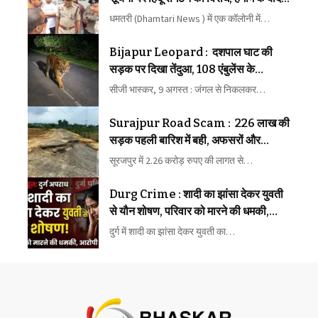
पहुंची पुलिस
धमतरी (Dhamtari News ) में एक कॉलोनी में…
Bijapur Leopard : दशपाल घाट की
सड़क पर दिखा तेंदुआ, 108 एंबुलेंस के
पायलट-ईएमटी ने कैमरे में किया कैद
सीजी भास्कर, 9 अगस्त : जंगल से निकलकर…
Surajpur Road Scam : 226 लाख की
सड़क पहली बारिश में बही, अफसरों और
ठेकेदार पर गंभीर आरोप
सूरजपुर में 2.26 करोड़ रुपए की लागत से…
Durg Crime : शादी का झांसा देकर युवती
से यौन शोषण, परिवार को मारने की धमकी,
आरोपी पर FIR
दुर्ग में शादी का झांसा देकर युवती का…