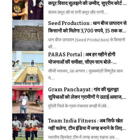
कपूर विवाद सुलझने की उम्मीद, सुप्रीम कोर्ट ने
मध्यस्थता पर जताया भरोसा
संजय कपूर की मां रानी कपूर और पत्नी…
Seed Production : धान बीज उत्पादन से
किसानों को मिलेगा 3,700 रुपये, 15 तक कराएं
पंजीयन
धान बीज उत्पादन (Seed Production) से किसानों
की…
PARAS Portal : अब हर महीने होगी
योजनाओं की समीक्षा, सीएम साय बोले-
लापरवाही बिल्कुल बर्दाश्त नहीं
सीजी भास्कर, 06 अगस्त। मुख्यमंत्री विष्णुदेव साय
ने…
Gram Panchayat : गांव की मूलभूत
सुविधाओं को लेकर ग्रामीणों ने उठाई आवाज,
समस्याओं के समाधान की मांग तेज
मुंगेली जिले के ग्राम पंचायत करही में लंबे…
Team India Fitness : अब सिर्फ खेल
नहीं चलेगा, टीम इंडिया में जगह बनाने के लिए
फिटनेस की होगी कड़ी परीक्षा
भारतीय क्रिकेट टीम में जगह बनाए रखना अब…