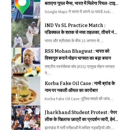
बताएगा गूगल मैप्स, भारत में मिलेगा रियल-टाइम
ट्रांजिट डेटा
Google Maps ने भारत में अपने AI-पावर्ड Ask…
IND Vs SL Practice Match :
पडिक्कल के शतक से मचा तहलका, तीसरे नंबर
के लिए ठोकी मजबूत दावेदारी, गुरनूर ने भी
भारत और श्रीलंका के बीच 15 अगस्त से…
दिखाया दम
RSS Mohan Bhagwat : भारत को
विश्वगुरु बनाने मोहन भागवत का बड़ा बयान
राष्ट्रीय स्वयंसेवक संघ (RSS) प्रमुख मोहन भागवत
ने…
Korba Fake Oil Case : नामी ब्रांड के
नाम पर नकली ऑयल का कारोबार
Korba Fake Oil Case :पुलिस मामले की जांच…
Jharkhand Student Protest : पेपर
लीक के खिलाफ छात्रों का प्रदर्शन जारी, हेमंत
सोरेन सरकार से दूसरे दौर की वार्ता भी बेनतीजा
झारखंड में भर्ती परीक्षाओं में कथित गड़बड़ियों और…