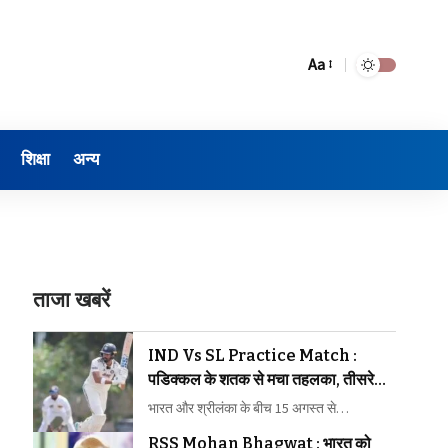
Aa
शिक्षा
अन्य
ताजा खबरें
IND Vs SL Practice Match :
पडिक्कल के शतक से मचा तहलका, तीसरे
नंबर के लिए ठोकी मजबूत दावेदारी, गुरनूर ने भी
भारत और श्रीलंका के बीच 15 अगस्त से…
दिखाया दम
RSS Mohan Bhagwat : भारत को