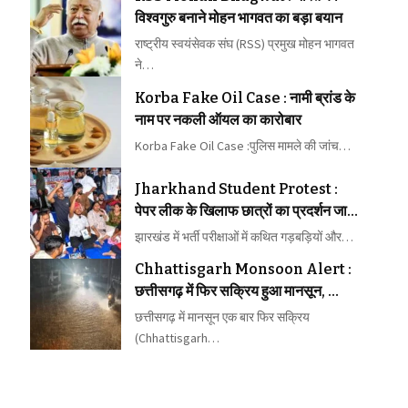
विश्वगुरु बनाने मोहन भागवत का बड़ा बयान
राष्ट्रीय स्वयंसेवक संघ (RSS) प्रमुख मोहन भागवत
ने…
Korba Fake Oil Case : नामी ब्रांड के
नाम पर नकली ऑयल का कारोबार
Korba Fake Oil Case :पुलिस मामले की जांच…
Jharkhand Student Protest :
पेपर लीक के खिलाफ छात्रों का प्रदर्शन जारी,
हेमंत सोरेन सरकार से दूसरे दौर की वार्ता भी
झारखंड में भर्ती परीक्षाओं में कथित गड़बड़ियों और…
बेनतीजा
Chhattisgarh Monsoon Alert :
छत्तीसगढ़ में फिर सक्रिय हुआ मानसून,
भाटापारा में ट्रैक पर पानी से ट्रेनें प्रभावित
छत्तीसगढ़ में मानसून एक बार फिर सक्रिय
(Chhattisgarh…