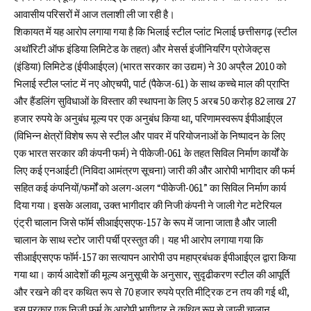
आवासीय परिसरों में आज तलाशी ली जा रही है।
शिकायत में यह आरोप लगाया गया है कि भिलाई स्टील प्लांट भिलाई छत्तीसगढ़ (स्टील
अथॉरिटी ऑफ इंडिया लिमिटेड के तहत) और मेसर्स इंजीनियरिंग प्रोजेक्ट्स
(इंडिया) लिमिटेड (ईपीआईएल) (भारत सरकार का उद्यम) ने 30 अप्रैल 2010 को
भिलाई स्टील प्लांट में नए ओएचपी, पार्ट (पैकेज-61) के साथ कच्चे माल की प्राप्ति
और हैंडलिंग सुविधाओं के विस्तार की स्थापना के लिए 5 अरब 50 करोड़ 82 लाख 27
हजार रुपये के अनुबंध मूल्य पर एक अनुबंध किया था, परिणामस्वरूप ईपीआईएल
(विभिन्न क्षेत्रों विशेष रूप से स्टील और पावर में परियोजनाओं के निष्पादन के लिए
एक भारत सरकार की कंपनी फर्म) ने पीकेजी-061 के तहत सिविल निर्माण कार्यों के
लिए कई एनआईटी (निविदा आमंत्रण सूचना) जारी की और आरोपी भागीदार की फर्म
सहित कई कंपनियों/फर्मों को अलग-अलग “पीकेजी-061” का सिविल निर्माण कार्य
दिया गया। इसके अलावा, उक्त भागीदार की निजी कंपनी ने जाली गेट मटेरियल
एंट्री चालान जिसे फॉर्म सीआईएसएफ-157 के रूप में जाना जाता है और जाली
चालान के साथ स्टोर जारी पर्ची प्रस्तुत की। यह भी आरोप लगाया गया कि
सीआईएसएफ फॉर्म-157 का सत्यापन आरोपी उप महाप्रबंधक ईपीआईएल द्वारा किया
गया था। कार्य आदेशों की मूल्य अनुसूची के अनुसार, सुदृढीकरण स्टील की आपूर्ति
और रखने की दर कथित रूप से 70 हजार रुपये प्रति मीट्रिक टन तय की गई थी,
इस प्रकार एक निजी फर्म के आरोपी भागीदार ने कथित रूप से जाली चालान