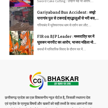
Sword Cake Cutting : उन्होंने यह भी आरोप…
Gariyaband Bus Accident : अधूरे
पारागांव पुल से टकराई श्रद्धालुओं से भरी बस,
बड़ा हादसा टला
गरियाबंद में भूतेश्वरनाथ धाम से दर्शन कर लौट…
FIR on BJP Leader : मध्यरात्रि घर में
घुसकर मारपीट का आरोप, भाजपा महिला मोर्चा
अध्यक्ष समेत 3 पर FIR
कवर्धा में पारिवारिक विवाद के दौरान घर में…
छत्तीसगढ़ प्रदेश का एक विश्वसनीय न्यूज पोर्टल है, जिसकी स्थापना देश
एवं प्रदेश के प्रमुख विषयों और खबरों को सही तथ्यों के साथ आमजनों तक