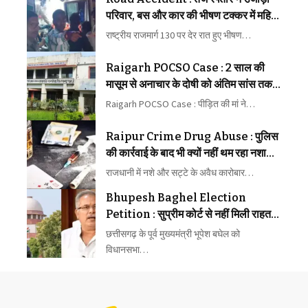
परिवार, बस और कार की भीषण टक्कर में महिला
की मौत, कई घायल
राष्ट्रीय राजमार्ग 130 पर देर रात हुए भीषण…
Raigarh POCSO Case : 2 साल की
मासूम से अनाचार के दोषी को अंतिम सांस तक
कारावास
Raigarh POCSO Case : पीड़ित की मां ने…
Raipur Crime Drug Abuse : पुलिस
की कार्रवाई के बाद भी क्यों नहीं थम रहा नशा
और सट्टे का कारोबार, लोगों ने उठाए बड़े
राजधानी में नशे और सट्टे के अवैध कारोबार…
सवाल
Bhupesh Baghel Election
Petition : सुप्रीम कोर्ट से नहीं मिली राहत,
अब चुनाव याचिका पर आगे होगी सुनवाई
छत्तीसगढ़ के पूर्व मुख्यमंत्री भूपेश बघेल को
विधानसभा…