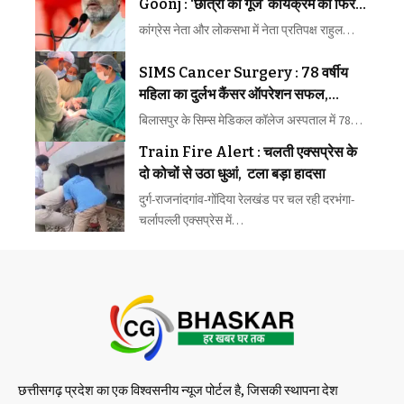
Goonj : ‘छात्रों की गूंज’ कार्यक्रम को फिर
मिली अनुमति, यूपी में दहाड़ेंगे राहुल
कांग्रेस नेता और लोकसभा में नेता प्रतिपक्ष राहुल…
SIMS Cancer Surgery : 78 वर्षीय
महिला का दुर्लभ कैंसर ऑपरेशन सफल,
अंडाशय से निकला एक किलो का ट्यूमर
बिलासपुर के सिम्स मेडिकल कॉलेज अस्पताल में 78…
Train Fire Alert : चलती एक्सप्रेस के
दो कोचों से उठा धुआं, टला बड़ा हादसा
दुर्ग-राजनांदगांव-गोंदिया रेलखंड पर चल रही दरभंगा-
चर्लापल्ली एक्सप्रेस में…
छत्तीसगढ़ प्रदेश का एक विश्वसनीय न्यूज पोर्टल है, जिसकी स्थापना देश