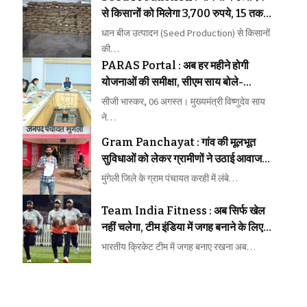
से किसानों को मिलेगा 3,700 रुपये, 15 तक
कराएं पंजीयन
धान बीज उत्पादन (Seed Production) से किसानों
की…
PARAS Portal : अब हर महीने होगी
योजनाओं की समीक्षा, सीएम साय बोले-
लापरवाही बिल्कुल बर्दाश्त नहीं
सीजी भास्कर, 06 अगस्त। मुख्यमंत्री विष्णुदेव साय
ने…
Gram Panchayat : गांव की मूलभूत
सुविधाओं को लेकर ग्रामीणों ने उठाई आवाज,
समस्याओं के समाधान की मांग तेज
मुंगेली जिले के ग्राम पंचायत करही में लंबे…
Team India Fitness : अब सिर्फ खेल
नहीं चलेगा, टीम इंडिया में जगह बनाने के लिए
फिटनेस की होगी कड़ी परीक्षा
भारतीय क्रिकेट टीम में जगह बनाए रखना अब…