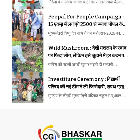
तक बना बड़ा खाका
गौरेला में भारतीय जनता पार्टी की संगठनात्मक बैठक…
Peepal For People Campaign :
15 एकड़ में लगाएंगे 2500 से ज्यादा पीपल के
पौधे, मुख्यमंत्री ने शुरू किया अभियान
मुख्यमंत्री विष्णु देव साय ने वन महोत्सव-2026 का…
Wild Mushroom : देशी मशरूम के स्वाद
पर फिदा लोग, लेकिन इसे जुटाने में हर कदम पर
मौत का खतरा
बारिश की पहली अच्छी फुहार पड़ते ही धमतरी…
Investiture Ceremony : विद्यार्थी
परिषद की नई टीम ने ली जिम्मेदारी, शपथ ग्रहण
समारोह में गूंजा नेतृत्व और अनुशासन का संदेश
मुंगझर के डीएवी मुख्यमंत्री पब्लिक स्कूल में बुधवार…