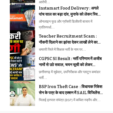
आरोपी…
Instamart Food Delivery : अगले
पांच साल का बड़ा दांव, मुनाफे को लेकर स्विगी
ने बनाया नया रोडमैप
ऑनलाइन फूड और ग्रॉसरी डिलीवरी बाजार में
प्रतिस्पर्धा…
Teacher Recruitment Scam :
नौकरी दिलाने का झांसा देकर लाखों लेने का
आरोप, चार पीड़ितों ने पुलिस से लगाई कार्रवाई
धमतरी जिले में शिक्षक भर्ती के नाम पर…
की गुहार
CGPSC SI Result : भर्ती परिणाम में अजीब
नामों से उठे सवाल, चयन सूची को लेकर
सियासत भी हुई तेज
छत्तीसगढ़ में सूबेदार, उपनिरीक्षक और प्लाटून कमांडर
भर्ती…
BSP Iron Theft Case : विधायक रिकेश
सेन के पत्र के बाद एक्शन में SAIL विजिलेंस,
लोहा चोरी मामले में मांगे साक्ष्य
भिलाई इस्पात संयंत्र (BSP) में कथित स्क्रैप और…