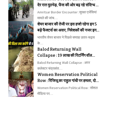
देर रात मुठभेड़, फेंस की ओर बढ़ रहे संदिग्ध को
BSF ने मार गिराया
Amritsar Border Encounter :सुरक्षा एजेंसियां
मामले की जांच…
शेयर बाजार की तेजी पर इस हफ्ते रहेगा इन 5
बड़े फैक्टर्स का असर, निवेशकों की नजर इन
संकेतों पर
भारतीय शेयर बाजार ने पिछले सप्ताह उतार-चढ़ाव
के…
Balod Returning Wall
Collapse : 19 लाख की रिटर्निंग वॉल
निर्माण में गड़बड़ी का आरोप लगाया
Balod Returning Wall Collapse : अपर
कलेक्टर चंद्रकांत…
Women Reservation Political
Row : रिजिजू का राहुल गांधी पर हमला, दोनों
के बीच छिड़ा वार-पलटवार
Women Reservation Political Row : सोशल
मीडिया पर…