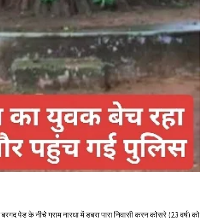
गद पेड़ के नीचे ग्राम नारधा में डबरा पारा निवासी करन कोसरे (23 वर्ष) को